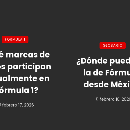
FORMULA 1
GLOSARIO
é marcas de
¿Dónde pued
s participan
la de Fórmu
ualmente en
desde Méx
órmula 1?
febrero 16, 202
febrero 17, 2026