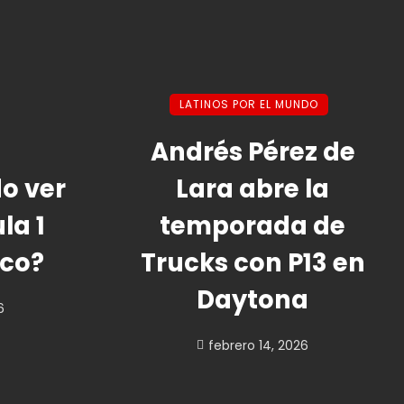
LATINOS POR EL MUNDO
Andrés Pérez de
o ver
Lara abre la
la 1
temporada de
ico?
Trucks con P13 en
Daytona
6
febrero 14, 2026