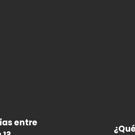
ias entre
¿Qué 
 1?