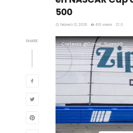
500
febrero 12, 2025
410 views
0
SHARE
Cortesía: @Daniel_SuarezG