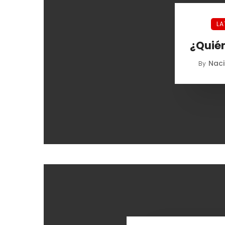
LA
¿Quién
Nac
By