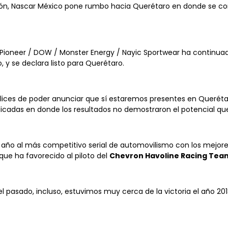
ión, Nascar México pone rumbo hacia Querétaro en donde se co
e / Pioneer / DOW / Monster Energy / Nayic Sportwear ha contin
y se declara listo para Querétaro.
ices de poder anunciar que sí estaremos presentes en Querétar
licadas en donde los resultados no demostraron el potencial q
ño al más competitivo serial de automovilismo con los mejores p
 que ha favorecido al piloto del
Chevron Havoline Racing Tea
l pasado, incluso, estuvimos muy cerca de la victoria el año 201