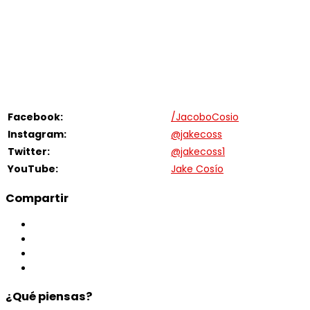
Facebook:
/JacoboCosio
Instagram:
@jakecoss
Twitter:
@jakecoss1
YouTube:
Jake Cosío
Compartir
¿Qué piensas?